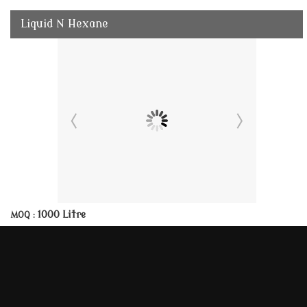
Liquid N Hexane
1000 Litre
MOQ :